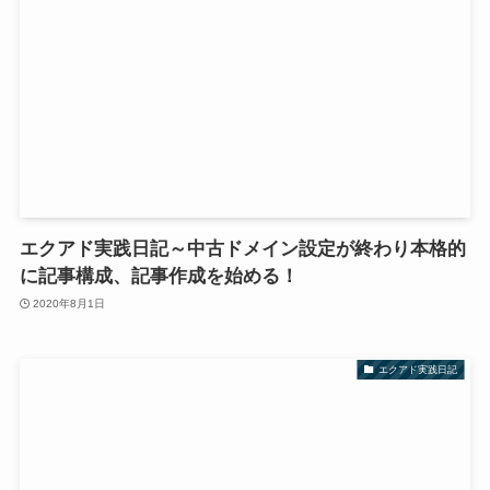
エクアド実践日記～中古ドメイン設定が終わり本格的
に記事構成、記事作成を始める！
2020年8月1日
エクアド実践日記