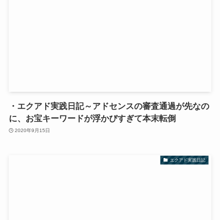
・エクアド実践日記～アドセンスの審査通過が先なの
に、お宝キーワードが浮かびすぎて本末転倒
2020年9月15日
エクアド実践日記