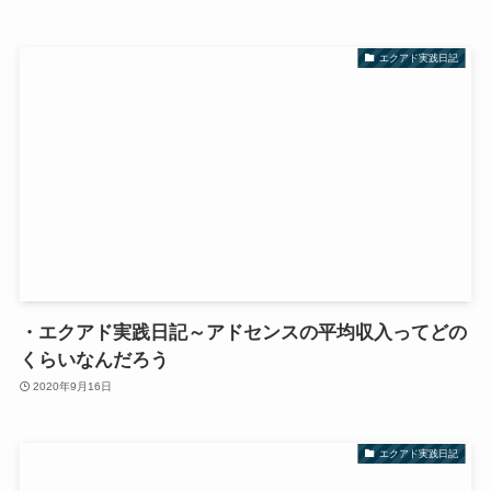
エクアド実践日記
・エクアド実践日記～アドセンスの平均収入ってどの
くらいなんだろう
2020年9月16日
エクアド実践日記