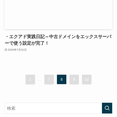
・エクアド実践日記～中古ドメインをエックスサーバ
ーで使う設定が完了！
2020年7月31日
1
...
7
8
9
10