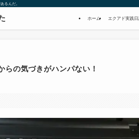
があるんだ。
た
ホーム
エクアド実践日
erからの気づきがハンパない！